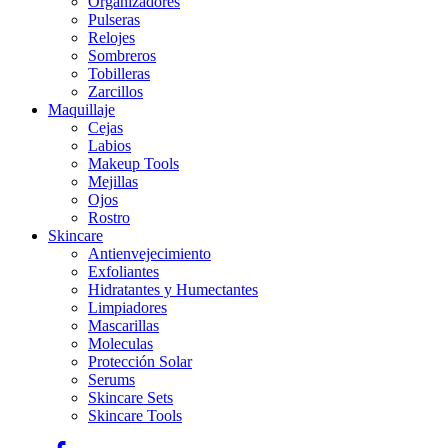
Organizadores
Pulseras
Relojes
Sombreros
Tobilleras
Zarcillos
Maquillaje
Cejas
Labios
Makeup Tools
Mejillas
Ojos
Rostro
Skincare
Antienvejecimiento
Exfoliantes
Hidratantes y Humectantes
Limpiadores
Mascarillas
Moleculas
Protección Solar
Serums
Skincare Sets
Skincare Tools