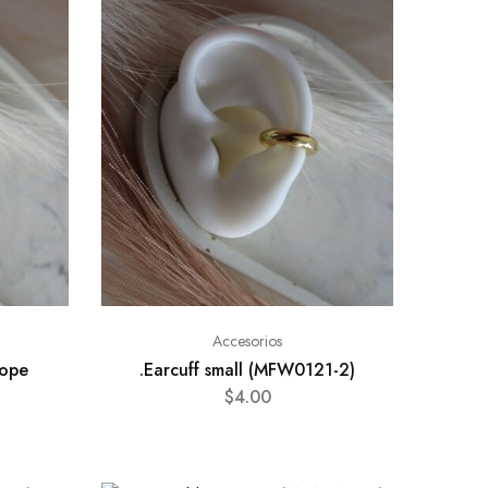
Accesorios
rope
.Earcuff small (MFW0121-2)
$
4.00