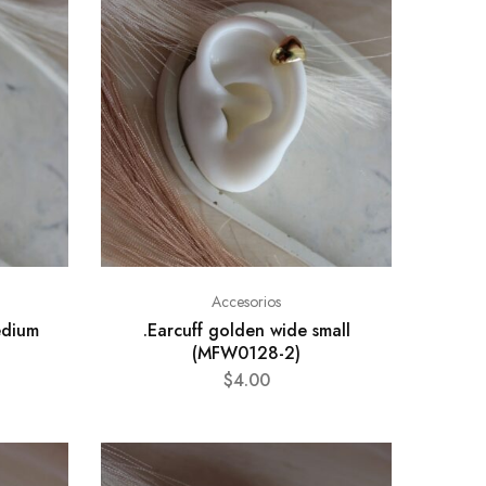
Accesorios
edium
.Earcuff golden wide small
(MFW0128-2)
$
4.00