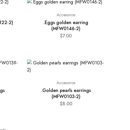
Accesorios
0122-2)
.Eggs golden earring
(MFW0146-2)
$
7.00
Accesorios
ngs
.Golden pearls earrings
(MFW0103-2)
$
8.00
cts