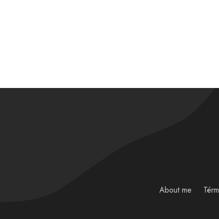
About me
Térm