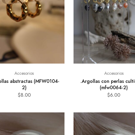
Accesorios
Accesorios
ollas abstractas (MFW0104-
.Argollas con perlas cult
2)
(mfw0064-2)
$
8.00
$
6.00