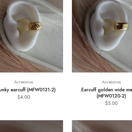
Accesorios
Accesorios
unky earcuff (MFW0131-2)
.Earcuff golden wide m
(MFW0120-2)
$
4.00
$
5.00