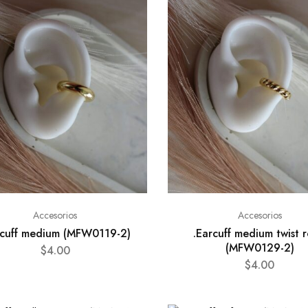
Accesorios
Accesorios
rcuff medium (MFW0119-2)
.Earcuff medium twist 
(MFW0129-2)
$
4.00
$
4.00