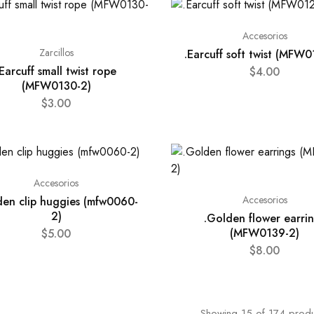
Accesorios
Zarcillos
.Earcuff soft twist (MFW
.Earcuff small twist rope
$
4.00
(MFW0130-2)
$
3.00
Accesorios
Accesorios
den clip huggies (mfw0060-
2)
.Golden flower earri
(MFW0139-2)
$
5.00
$
8.00
Showing
15
of
174
produ