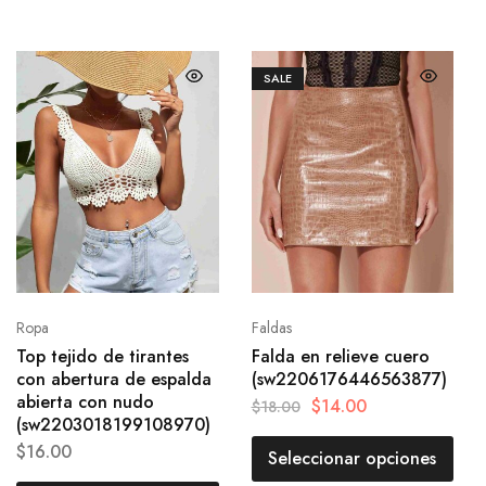
SALE
Ropa
Faldas
Top tejido de tirantes
Falda en relieve cuero
con abertura de espalda
(sw2206176446563877)
abierta con nudo
$
14.00
$
18.00
(sw2203018199108970)
$
16.00
Seleccionar opciones