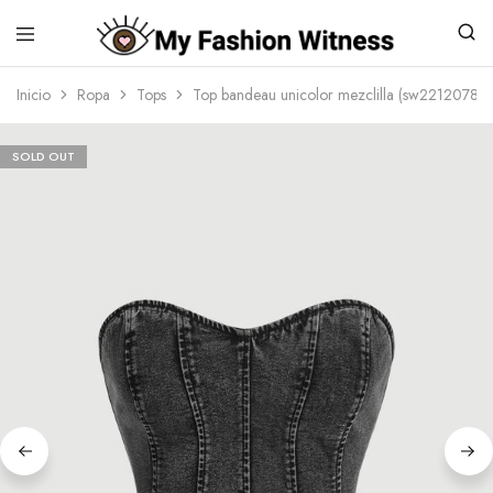
Inicio
Ropa
Tops
Top bandeau unicolor mezclilla (sw2212078
SOLD OUT